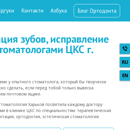
ідгуки
Контакти
Азбука
Блог Ортодонта
ция зубов, исправление
томатологами ЦКС г.
еме у опытного стоматолога, который бы творчески
жно сделать, если перед тобой только вывеска
оем почтовом ящике.
Стоматология Харьков посвятила каждому доктору
ми в клинике ЦКС по специальностям: терапевтическая
нтация, ортодонтия, эстетическая стоматология.