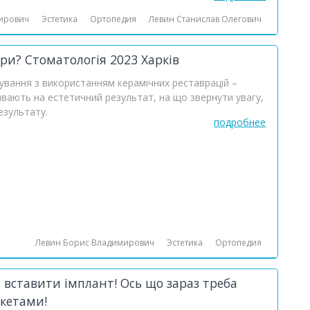
ирович
Эстетика
Ортопедия
Левин Станислав Олегович
іри? Стоматологія 2023 Харків
ування з використанням керамічних реставрацій –
пливають на естетичний результат, на що звернути увагу,
езультату.
подробнее
Левин Борис Владимирович
Эстетика
Ортопедия
 вставити імплант! Ось що зараз треба
екетами!