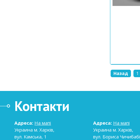
Назад
1
Контакти
Адреса:
На мапі
Адреса:
На мапі
Украина
м. Харків
,
Украина
м. Харків
,
вул. Камська, 1
вул. Бориса Чичибабі