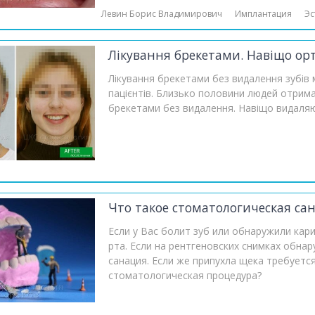
Левин Борис Владимирович
Имплантация
Эс
Лікування брекетами. Навіщо ор
Лікування брекетами без видалення зубі
пацієнтів. Близько половини людей отрим
брекетами без видалення. Навіщо видаляют
Что такое стоматологическая са
Если у Вас болит зуб или обнаружили кар
рта. Если на рентгеновских снимках обна
санация. Если же припухла щека требуется
стоматологическая процедура?