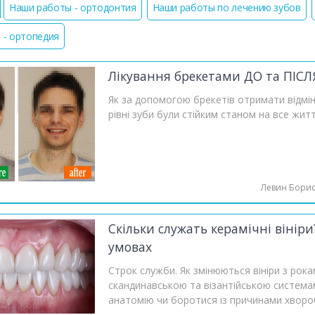
Наши работы - ортодонтия
Наши работы по лечению зубов
 - ортопедия
Лікування брекетами ДО та ПІСЛ
Як за допомогою брекетів отримати відмі
рівні зуби були стійким станом на все жит
Левин Бори
Скільки служать керамічні вінір
умовах
Строк служби. Як змінюються вініри з рокам
скандинавською та візантійською система
анатомію чи боротися із причинами хворо