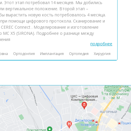
и. Этот этап потребовал 14 месяцев. Мы добились
ли вертикальное положение. Второй этап –
бы вырастить новую кость потребовалось 4 месяца.
 при помощи цифрового протокола. Сканирование и
CEREC Connect . Моделирование и изготовление
ab MC X5 (SIRONA). Подробнее о разнице между
чения
подробнее
овна
Ортодонтия
Имплантация
Ортопедия
Хирургия