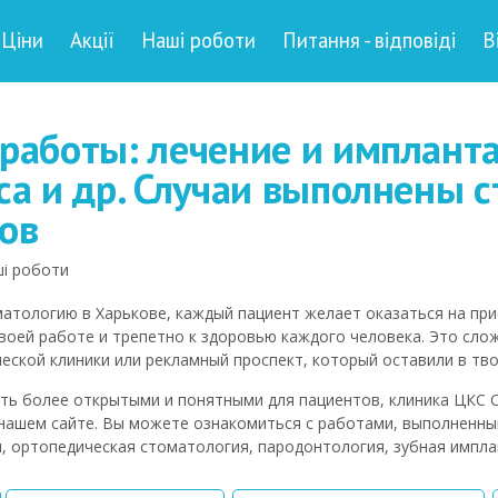
Ціни
Акції
Наші роботи
Питання - відповіді
В
работы: лечение и импланта
са и др. Случаи выполнены с
ов
і роботи
атологию в Харькове, каждый пациент желает оказаться на при
своей работе и трепетно к здоровью каждого человека. Это сло
еской клиники или рекламный проспект, который оставили в тв
ть более открытыми и понятными для пациентов, клиника ЦКС 
 нашем сайте. Вы можете ознакомиться с работами, выполненны
, ортопедическая стоматология, пародонтология, зубная импла