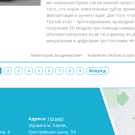
металических брекетов на нижней челюст
того, что корни жевательных зубов приня
имплантация и аугментация. Для того что
Третий этап – протезирование проводили
получение 3D модели при помощи камеры 
абатмента/коронки inLab 18 и фрезер inL
мануальным и цифровым протоколами ле
Левин Борис Владимирович
Коваленко Любовь Борис
2
3
4
5
6
7
8
9
Вперёд
Адреса:
На мапі
Украина
м. Харків
,
на, 8
Григорівське шосе, 55