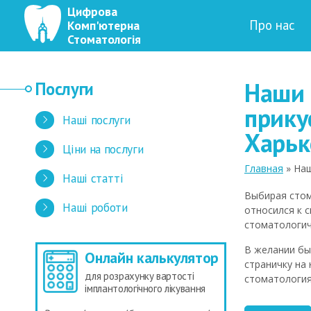
Цифрова
Про нас
Комп'ютерна
Стоматологія
Наши 
Послуги
прику
Наші послуги
Харьк
Ціни на послуги
Главная
» Наш
Наші статті
Выбирая стом
Наші роботи
относился к 
стоматологич
В желании бы
Онлайн калькулятор
страничку на
для розрахунку вартості
стоматология
імплантологічного лікування