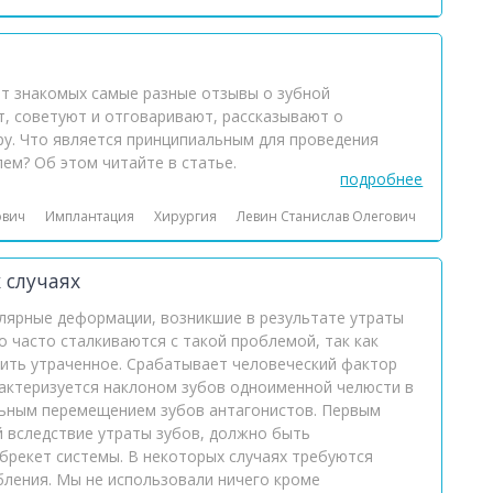
т знакомых самые разные отзывы о зубной
ет, советуют и отговаривают, рассказывают о
у. Что является принципиальным для проведения
ем? Об этом читайте в статье.
подробнее
ович
Имплантация
Хирургия
Левин Станислав Олегович
 случаях
ярные деформации, возникшие в результате утраты
о часто сталкиваются с такой проблемой, так как
вить утраченное. Срабатывает человеческий фактор
рактеризуется наклоном зубов одноименной челюсти в
льным перемещением зубов антагонистов. Первым
 вследствие утраты зубов, должно быть
брекет системы. В некоторых случаях требуются
ления. Мы не использовали ничего кроме