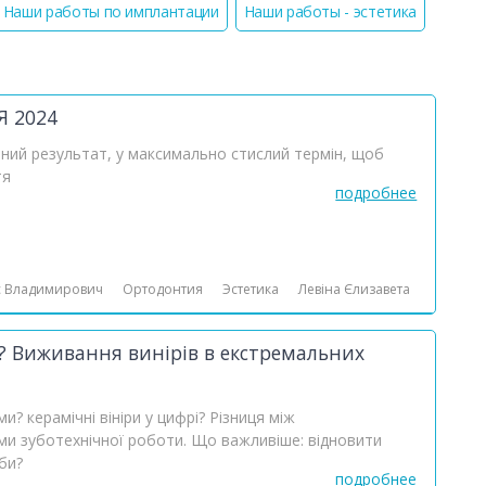
Наши работы по имплантации
Наши работы - эстетика
Я 2024
нний результат, у максимально стислий термін, щоб
тя
подробнее
с Владимирович
Ортодонтия
Эстетика
Левіна Єлизавета
и? Виживання винірів в екстремальних
и? керамічні вініри у цифрі? Різниця між
ми зуботехнічної роботи. Що важливіше: відновити
би?
подробнее