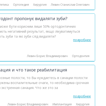
тетика
Ортопедия
Хирургия
Левин Станислав Олегович
тодонт пропонує видаляти зуби?
в може бути корисним лише 50% ортодонтичних
ають негативний результат, якщо лікуватимуться
ь зуби та які зуби слід видаляти?
подробнее
Левин Борис Владимирович
Ортодонтия
нация и что такое реабилитация
иозные полости, то Вы нуждаетесь в санации полости
ружены воспалительные очаги, то необходима срочная
 экстренная санация. Что же это за
подробнее
Левин Борис Владимирович
Имплантация
Хирургия