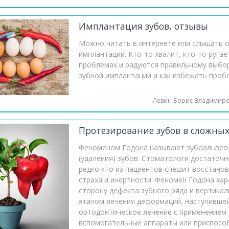
Имплантация зубов, отзывы
Можно читать в интернете или слышать о
имплантации. Кто-то хвалит, кто-то руга
проблемах и радуются правильному выбор
зубной имплантации и как избежать пробл
Левин Борис Владимир
Протезирование зубов в сложных
Феноменом Годона называют зубоальвеол
(удаления) зубов. Стоматологи достаточн
редко кто из пациентов спешит восстано
страха и инертности. Феномен Годона ха
сторону дефекта зубного ряда и вертика
этапом лечения деформаций, наступившей
ортодонтическое лечение с применением 
вспомогательные аппараты или приспособ